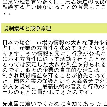
企業の経営者の多くに、意思決定の最後
相談する占い師がいることの背景もここ
す。
規制緩和と競争原理
日本の場合、市場の情報の大きな部分を
占し、産業の方向性を決めてきたという
ります。その情報を元に、行政が公式に
に示す方向性に従って活動を行うことが
とっては安定した大きな利益を得られる
のです。個々の企業の自主的な活動は、
制され既得権益を守ることが優先されて
た。国内産業の保護という大義名分で外
参入を規制し、最新技術の普及も行政の
ールのもとに置かれてきたのです。
先進国に追いつくために有効であっ た