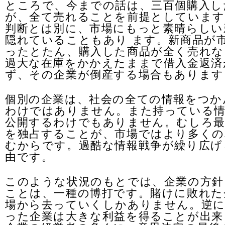
ところで、今までの話は、三百個購入し
が、全て売れることを前提としています
判断とは別に、市場にもっと素晴らしい
隠れていることもあり ます。新商品が
ったとたん、購入した商品が全く売れな
過大な在庫をかかえたままで借入金返済
ず、その企業が倒産する場合もあります
個別の企業は、社会の全ての情報をつか
わけではありません。また持っている
公開するわけでもありません。むしろ最
を独占することが、市場ではより多くの
むからです。過酷な情報戦争が繰り広げ
由です。
このような状況のもとでは、企業の方針
ことは、一種の博打です。賭けに敗れた
場から去っていくしかありません。逆に
った企業は大きな利益を得ることが出来