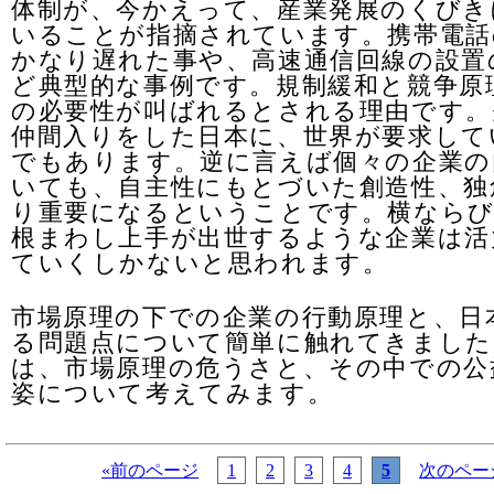
体制が、今かえって、産業発展のくびき
いることが指摘されています。携帯電話
かなり遅れた事や、高速通信回線の設置
ど典型的な事例です。規制緩和と競争原
の必要性が叫ばれるとされる理由です。
仲間入りをした日本に、世界が要求して
でもあります。逆に言えば個々の企業の
いても、自主性にもとづいた創造性、独
り重要になるということです。横なら
根まわし上手が出世するような企業は活
ていくしかないと思われます。
市場原理の下での企業の行動原理と、日
る問題点について簡単に触れてきました
は、市場原理の危うさと、その中での公
姿について考えてみます。
«前のページ
1
2
3
4
5
次のペー