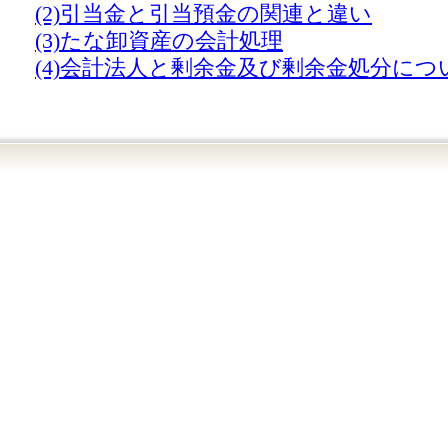
(2)引当金と引当預金の関連と違い
(3)たな卸資産の会計処理
(4)会計法人と剰余金及び剰余金処分につ