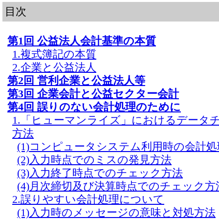
目次
第1回 公益法人会計基準の本質
1.複式簿記の本質
2.企業と公益法人
第2回 営利企業と公益法人等
第3回 企業会計と公益セクター会計
第4回 誤りのない会計処理のために
1.「ヒューマンライズ」におけるデータ
方法
(1)コンピュータシステム利用時の会計
(2)入力時点でのミスの発見方法
(3)入力終了時点でのチェック方法
(4)月次締切及び決算時点でのチェック方
2.誤りやすい会計処理について
(1)入力時のメッセージの意味と対処方法