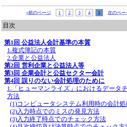
«前のページ
1
2
3
4
5
次のペー
目次
第1回 公益法人会計基準の本質
1.複式簿記の本質
2.企業と公益法人
第2回 営利企業と公益法人等
第3回 企業会計と公益セクター会計
第4回 誤りのない会計処理のために
1.「ヒューマンライズ」におけるデータ
方法
(1)コンピュータシステム利用時の会計
(2)入力時点でのミスの発見方法
(3)入力終了時点でのチェック方法
(4)月次締切及び決算時点でのチェック方