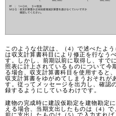
このような仕訳は、（4）で述べたよう
は収支計算書科目により修正を行なう
す。しかし、前期以前に取得し、すで
照表に計上されているものについて今
る場合、収支計算書科目を使用すると
収支計算書をゆがめてしまうおそれが
す。従ってメッセージを出力し、確認
録するようにしているわけです。
建物の完成時に建設仮勘定を建物勘定
える場合、当期支出したものは（4）で
前に支出したものは（5）で入力すれば