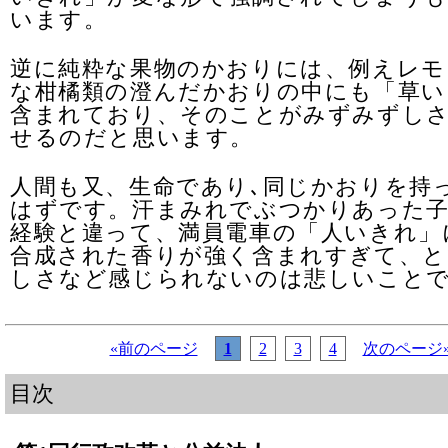
います。
逆に純粋な果物のかおりには、例えレモ
な柑橘類の澄んだかおりの中にも「草い
含まれており、そのことがみずみずし
せるのだと思います。
人間も又、生命であり､同じかおりを持
はずです。汗まみれでぶつかりあった
経験と違って、満員電車の「人いきれ」
合成された香りが強く含まれすぎて、と
しさなど感じられないのは悲しいこと
«前のページ
1
2
3
4
次のページ
目次