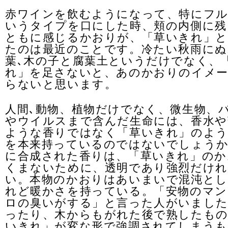
赤ワインを飲むようになって、特にフ
いうタイプを口にした時、頬の内側に残
ともに感じるかおりが、「草いきれ」と
たのは最近のことです。冷たい秋雨にぬ
葉､木の子と腐葉土というだけでなく、
れ」を足さないと、あのかおりのイメ
らないと思います。
人間､動物、植物だけでなく、微生物、
やウイルスまで含んだ生命には、香水や
ような香りではなく「草いきれ」のよ
を本来持っているのではないでしょうか
に合成された香りは、「草いきれ」のか
くまないために、透明であり強烈だけれ
い。本物のかおりはあいまいで混沌と
れど暖かさを持っている。「安物のマン
ロの臭いがする」と言った人がいました
ったり、木からもがれた後で熟したもの
いきれ」が変な形で強調されてしまうも