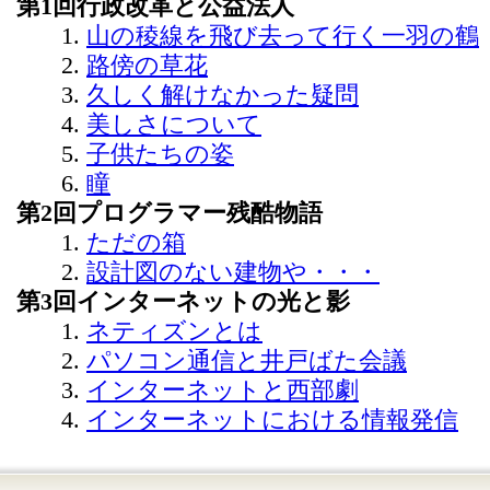
第1回行政改革と公益法人
山の稜線を飛び去って行く一羽の鶴
路傍の草花
久しく解けなかった疑問
美しさについて
子供たちの姿
瞳
第2回プログラマー残酷物語
ただの箱
設計図のない建物や・・・
第3回インターネットの光と影
ネティズンとは
パソコン通信と井戸ばた会議
インターネットと西部劇
インターネットにおける情報発信