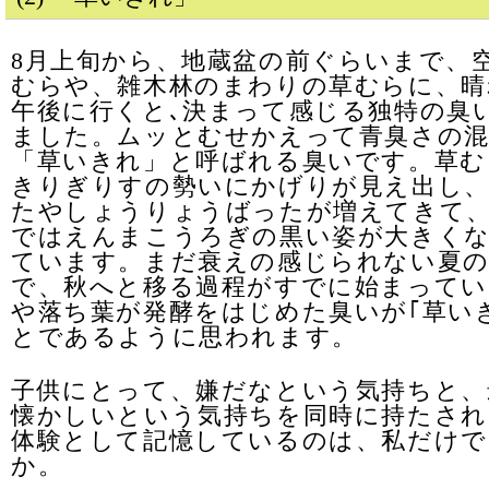
8月上旬から、地蔵盆の前ぐらいまで、
むらや、雑木林のまわりの草むらに、晴
午後に行くと､決まって感じる独特の臭
ました。ムッとむせかえって青臭さの
「草いきれ」と呼ばれる臭いです。草む
きりぎりすの勢いにかげりが見え出し、
たやしょうりょうばったが増えてきて
ではえんまこうろぎの黒い姿が大きく
ています。まだ衰えの感じられない夏の
で、秋へと移る過程がすでに始まってい
や落ち葉が発酵をはじめた臭いが｢草い
とであるように思われます。
子供にとって、嫌だなという気持ちと、
懐かしいという気持ちを同時に持たされ
体験として記憶しているのは、私だけで
か。