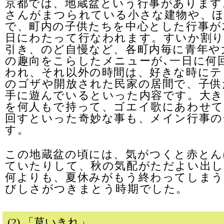
京都では、地蔵盆という行事があります
さんがまつられている小さな建物や、
で、町内の子供たちを中心とした行事が
日にわたって行なわれます。すいか割
引き、のど自慢など、各町内毎に青年や
の趣向をこらしたメニューが､一日に何
われ、それ以外の時間は、好きな時にテ
のゴザや開放された民家の居間で、子供
手に遊んでいるといった内容です。大き
を何人もで持って、ゴエイ歌にあわせ
回すといった奇妙な事も、メイン行事の
す。
この地蔵盆の頃には、気がつくと赤とん
ていたりして、秋の気配がただよい出し
何よりも、夏休みがもう終わってしま
びしさがつきまとう時期でした。
(2) 「草いきれ」