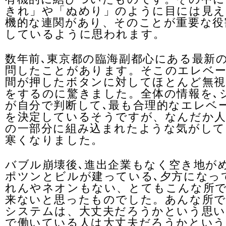
きれ」や「ぬめり」のように目には見え
機的な連関があり、そのことが重要な役
しているように思われます。
数年前､東京都の臨海副都心にある最新
問したことがあります。そこのエレベ
間が押したボタンに対してほとんど無視
をするのに驚きました。全体の情報を､
が自分で判断して､最も合理的なエレベ
を決定しているそうですが、なんだか人
の一部分に組み込まれたような気がして
寒くなりました。
バブル崩壊後､進出企業もなく空き地が
ポツンとビルが建っている､夕方になっ
れんやネオンもない、とてもこんな所
来ないと思ったものでした。あんな所
システムは、大丈夫だろうかという思い
で働いている人は大丈夫だろうかという